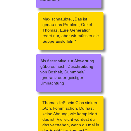
Max schnaubte. „Das ist
genau das Problem, Onkel
Thomas. Eure Generation
redet nur, aber wir müssen die
Suppe auslöffeln!“
Als Alternative zur Abwertung
gäbe es noch: Zuschreibung
von Bosheit, Dummheit/
Ignoranz oder geistiger
Umnachtung
Thomas ließ sein Glas sinken.
„Ach, komm schon. Du hast
keine Ahnung, wie kompliziert
das ist. Vielleicht würdest du
das verstehen, wenn du mal in
der Realität ankommst.“