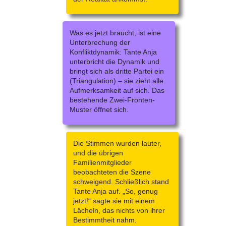
Was es jetzt braucht, ist eine
Unterbrechung der
Konfliktdynamik: Tante Anja
unterbricht die Dynamik und
bringt sich als dritte Partei ein
(Triangulation) – sie zieht alle
Aufmerksamkeit auf sich. Das
bestehende Zwei-Fronten-
Muster öffnet sich.
Die Stimmen wurden lauter,
und die übrigen
Familienmitglieder
beobachteten die Szene
schweigend. Schließlich stand
Tante Anja auf. „So, genug
jetzt!“ sagte sie mit einem
Lächeln, das nichts von ihrer
Bestimmtheit nahm.