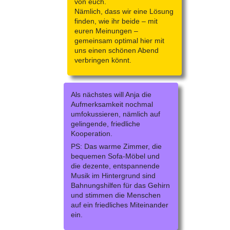
von euch.
Nämlich, dass wir eine Lösung
finden, wie ihr beide – mit
euren Meinungen –
gemeinsam optimal hier mit
uns einen schönen Abend
verbringen könnt.
Als nächstes will Anja die
Aufmerksamkeit nochmal
umfokussieren, nämlich auf
gelingende, friedliche
Kooperation.
PS: Das warme Zimmer, die
bequemen Sofa-Möbel und
die dezente, entspannende
Musik im Hintergrund sind
Bahnungshilfen für das Gehirn
und stimmen die Menschen
auf ein friedliches Miteinander
ein.