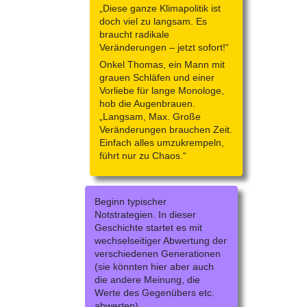
„Diese ganze Klimapolitik ist
doch viel zu langsam. Es
braucht radikale
Veränderungen – jetzt sofort!“
Onkel Thomas, ein Mann mit
grauen Schläfen und einer
Vorliebe für lange Monologe,
hob die Augenbrauen.
„Langsam, Max. Große
Veränderungen brauchen Zeit.
Einfach alles umzukrempeln,
führt nur zu Chaos.“
Beginn typischer
Notstrategien. In dieser
Geschichte startet es mit
wechselseitiger Abwertung der
verschiedenen Generationen
(sie könnten hier aber auch
die andere Meinung, die
Werte des Gegenübers etc.
abwerten).