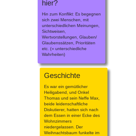
hier?
Hin zum Konflikt: Es begegnen
sich zwei Menschen, mit
unterschiedlichen Meinungen,
Sichtweisen,
Wertvorstellungen, Glauben/
Glaubenssätzen, Prioritäten
etc. (= unterschiedliche
Wahrheiten)
Geschichte
Es war ein gemütlicher
Heiligabend, und Onkel
Thomas und sein Neffe Max,
beide leidenschaftliche
Diskutierer, hatten sich nach
dem Essen in einer Ecke des
Wohnzimmers
niedergelassen. Der
Weihnachtsbaum funkelte im