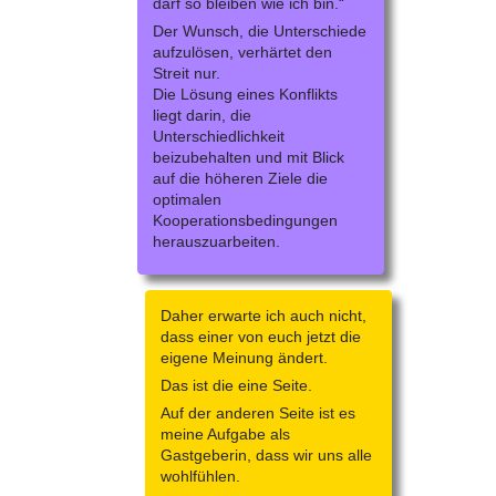
darf so bleiben wie ich bin.“
Der Wunsch, die Unterschiede
aufzulösen, verhärtet den
Streit nur.
Die Lösung eines Konflikts
liegt darin, die
Unterschiedlichkeit
beizubehalten und mit Blick
auf die höheren Ziele die
optimalen
Kooperationsbedingungen
herauszuarbeiten.
Daher erwarte ich auch nicht,
dass einer von euch jetzt die
eigene Meinung ändert.
Das ist die eine Seite.
Auf der anderen Seite ist es
meine Aufgabe als
Gastgeberin, dass wir uns alle
wohlfühlen.