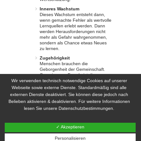
Inneres Wachstum
Dieses Wachstum entsteht dann,
wenn gemachte Fehler als wertvolle
Lernquellen erlebt werden. Dann
werden Herausforderungen nicht
mehr als Gefahr wahrgenommen,
sondern als Chance etwas Neues
zu lernen.
Zugehörigkeit
Menschen brauchen die
Geborgenheit der Gemeinschaft.
Gemeinsame Freude ist die
schönste Freude: In der
Wir verwenden technisch notwendige Cookies auf unserer
Gemeinschaft oder im Team
Webseite sowie externe Dienste. Standardmäßig sind alle
Ergebnisse im Schulterschluss zu
externen Dienste deaktiviert. Sie können diese jedoch nach
erzielen, sind für uns das Höchste
Belieben aktivieren & deaktivieren. Für weitere Informationen
der Gefühle. So kann ein gut
lesen Sie unsere Datenschutzbestimmungen.
ausgeprägtes Ich-Du-Wir
Bewusstsein entstehen, welches die
ganze Welt bewegen kann.
✓ Akzeptieren
Mit dem Prinzip Coaching können wir
Personalisieren