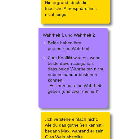
Hintergrund, doch die
friedliche Atmosphäre hielt
nicht lange.
Wahrheit 1 und Wahrheit 2
Beide haben ihre
persönliche Wahrheit.
Zum Konflikt wird es, wenn
beide davon ausgehen,
dass beide Wahrheiten nicht
nebeneinander bestehen
können.
„Es kann nur eine Wahrheit
geben (und zwar meine!)“
„Ich verstehe einfach nicht,
wie du das gutheißen kannst,“
begann Max, während er sein
Glas Wein abstellte.