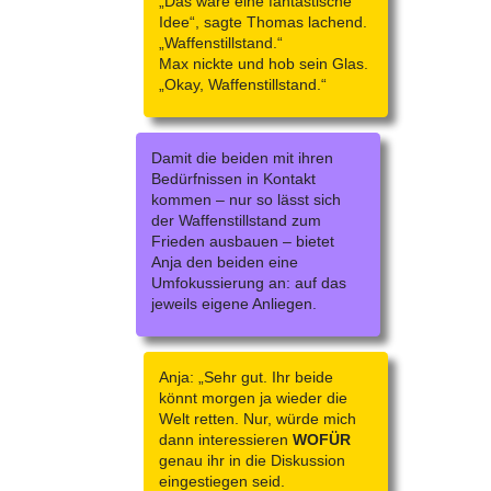
„Das wäre eine fantastische
Idee“, sagte Thomas lachend.
„Waffenstillstand.“
Max nickte und hob sein Glas.
„Okay, Waffenstillstand.“
Damit die beiden mit ihren
Bedürfnissen in Kontakt
kommen – nur so lässt sich
der Waffenstillstand zum
Frieden ausbauen – bietet
Anja den beiden eine
Umfokussierung an: auf das
jeweils eigene Anliegen.
Anja: „Sehr gut. Ihr beide
könnt morgen ja wieder die
Welt retten. Nur, würde mich
dann interessieren
WOFÜR
genau ihr in die Diskussion
eingestiegen seid.