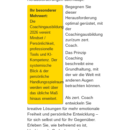
Begegnen Sie
Ihr besonderer
dieser
Mehrwert:
Herausforderung
Die
optimal gerüstet, mit
Coachingausbildung
der
2026 vereint
Coachingausbildung
Mindset /
zur/zum zert.
Persönlichkeit,
Coach.
professionelle
Das Prinzip
Tools und KI-
Coaching
Kompetenz. Der
beschreibt eine
systemische
Grundhaltung, mit
Blick & der
der wir die Welt mit
persönliche
anderen Augen
Handlungsspielraum
betrachten können.
werden weit über
das übliche Maß
Als zert. Coach
hinaus erweitert.
entwickeln Sie
kreative Lösungen für mehr emotionale
Freiheit und persönliche Entwicklung –
für sich selbst und für Ihr Gegenüber.
Erleben Sie, wie befreiend es ist,