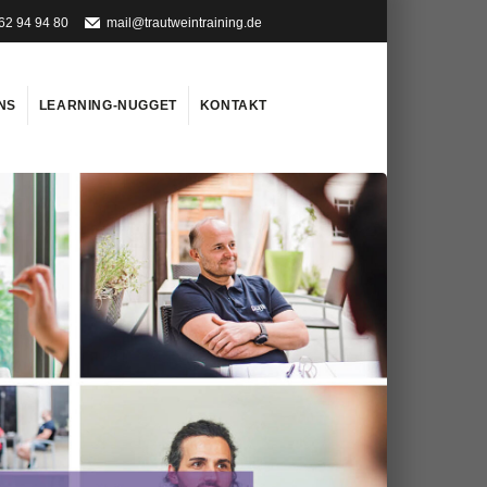
62 94 94 80
mail@trautweintraining.de
NS
LEARNING-NUGGET
KONTAKT