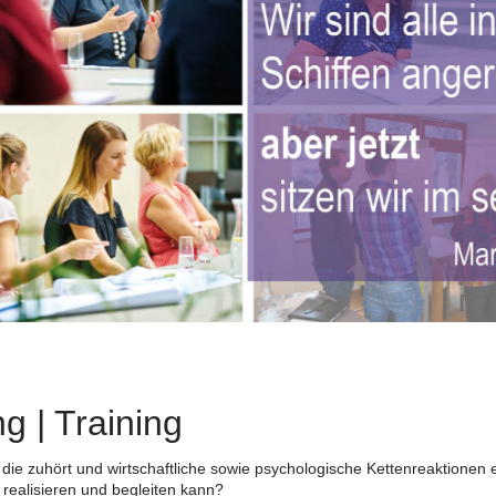
Coaching-
Beratung
übe
Erfolg haben & 
Die neue Gener
Entwicklung m
finde deinen We
entdecke deine 
inspirierend
für beruflichen &
lass dich inspiri
mit der Natur
g | Training
die zuhört und wirtschaftliche sowie psychologische Kettenreaktionen 
realisieren und begleiten kann?