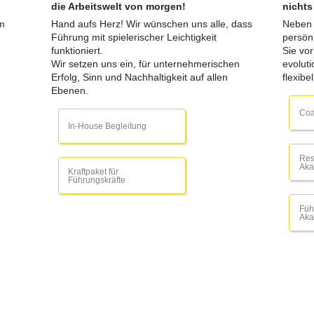
die Arbeitswelt von morgen!
nichts
im
Hand aufs Herz! Wir wünschen uns alle, dass
Neben T
Führung mit spielerischer Leichtigkeit
persön
funktioniert.
Sie vo
Wir setzen uns ein, für unternehmerischen
evolut
Erfolg, Sinn und Nachhaltigkeit auf allen
flexibe
Ebenen.
Coa
In-House Begleitung
Res
Aka
Kraftpaket für
Führungskräfte
Füh
Aka