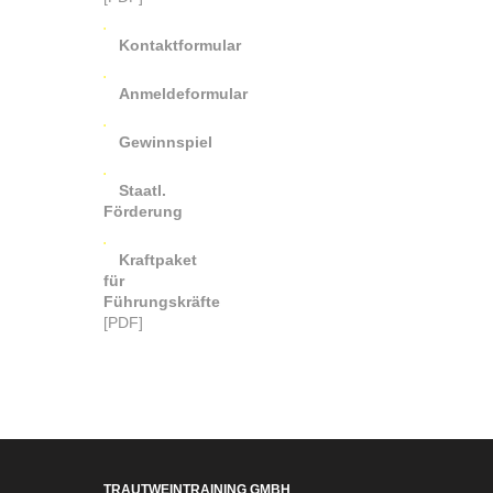
Kontaktformular
Anmeldeformular
Gewinnspiel
Staatl.
Förderung
Kraftpaket
für
Führungskräfte
[PDF]
TRAUTWEINTRAINING GMBH