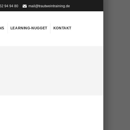
62 94 94 80
mail@trautweintraining.de
NS
LEARNING-NUGGET
KONTAKT