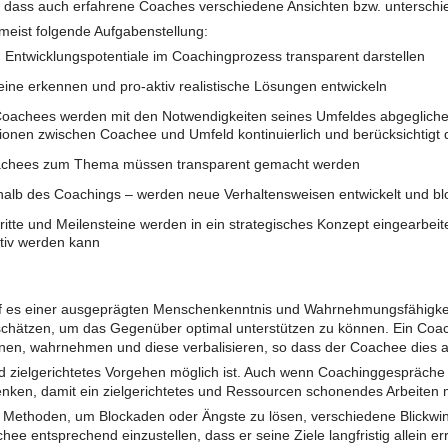
dass auch erfahrene Coaches verschiedene Ansichten bzw. untersch
meist folgende Aufgabenstellung:
 Entwicklungspotentiale im Coachingprozess transparent darstellen
eine erkennen und pro-aktiv realistische Lösungen entwickeln
oachees werden mit den Notwendigkeiten seines Umfeldes abgegliche
tionen zwischen Coachee und Umfeld kontinuierlich und berücksichtigt d
achees zum Thema müssen transparent gemacht werden
erhalb des Coachings – werden neue Verhaltensweisen entwickelt und b
itte und Meilensteine werden in ein strategisches Konzept eingearbeit
ktiv werden kann
rf es einer ausgeprägten Menschenkenntnis und Wahrnehmungsfähigkei
schätzen, um das Gegenüber optimal unterstützen zu können. Ein Coa
nnen, wahrnehmen und diese verbalisieren, so dass der Coachee dies
nd zielgerichtetes Vorgehen möglich ist. Auch wenn Coachinggespräche 
nken, damit ein zielgerichtetes und Ressourcen schonendes Arbeiten m
Methoden, um Blockaden oder Ängste zu lösen, verschiedene Blickwin
hee entsprechend einzustellen, dass er seine Ziele langfristig allein er